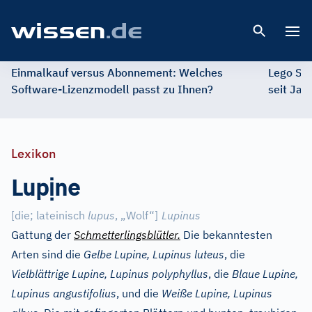
Open 
Einmalkauf versus Abonnement: Welches
Lego St
Software-Lizenzmodell passt zu Ihnen?
seit Jah
Lexikon
ị
Lup
ne
[
die; lateinisch
lupus
, „Wolf“
]
Lupinus
Gattung der
Schmetterlingsblütler.
Die bekanntesten
Arten sind die
Gelbe Lupine, Lupinus luteus
, die
Vielblättrige Lupine, Lupinus polyphyllus
, die
Blaue Lupine,
Lupinus angustifolius
, und die
Weiße Lupine, Lupinus