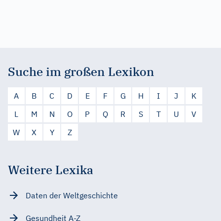
Suche im großen Lexikon
A
B
C
D
E
F
G
H
I
J
K
L
M
N
O
P
Q
R
S
T
U
V
W
X
Y
Z
Weitere Lexika
Daten der Weltgeschichte
Gesundheit A-Z