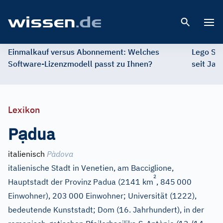
Open 
Einmalkauf versus Abonnement: Welches
Lego St
Software-Lizenzmodell passt zu Ihnen?
seit Jah
Lexikon
ạ
P
dua
italienisch
Pàdova
italienische Stadt in Venetien, am Bacciglione,
2
Hauptstadt der Provinz Padua (2141 km
, 845
000
Einwohner), 203
000 Einwohner; Universität (1222),
bedeutende Kunststadt; Dom (16. Jahrhundert), in der