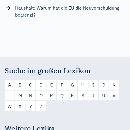
Haushalt: Warum hat die EU die Neuverschuldung
begrenzt?
Suche im großen Lexikon
A
B
C
D
E
F
G
H
I
J
K
L
M
N
O
P
Q
R
S
T
U
V
W
X
Y
Z
Weitere Lexika