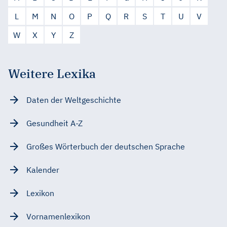
L
M
N
O
P
Q
R
S
T
U
V
W
X
Y
Z
Weitere Lexika
Daten der Weltgeschichte
Gesundheit A-Z
Großes Wörterbuch der deutschen Sprache
Kalender
Lexikon
Vornamenlexikon