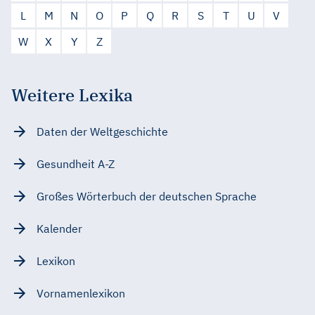
L
M
N
O
P
Q
R
S
T
U
V
W
X
Y
Z
Weitere Lexika
Daten der Weltgeschichte
Gesundheit A-Z
Großes Wörterbuch der deutschen Sprache
Kalender
Lexikon
Vornamenlexikon