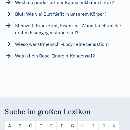
Weshalb produziert der Kautschukbaum Latex?
Blut: Wie viel Blut fließt in unserem Körper?
Steinzeit, Bronzezeit, Eisenzeit: Wann tauchten die
ersten Eisengegenstände auf?
Wieso war Urmensch »Lucy« eine Sensation?
Was ist ein Bose-Einstein-Kondensat?
Suche im großen Lexikon
A
B
C
D
E
F
G
H
I
J
K