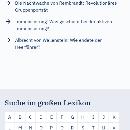
Die Nachtwache von Rembrandt: Revolutionäres
Gruppenporträt
Immunisierung: Was geschieht bei der aktiven
Immunisierung?
Albrecht von Wallenstein: Wie endete der
Heerführer?
Suche im großen Lexikon
A
B
C
D
E
F
G
H
I
J
K
L
M
N
O
P
Q
R
S
T
U
V