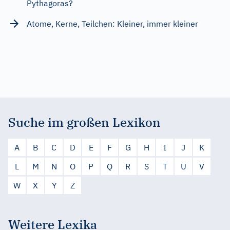
Pythagoras?
Atome, Kerne, Teilchen: Kleiner, immer kleiner
Suche im großen Lexikon
A
B
C
D
E
F
G
H
I
J
K
L
M
N
O
P
Q
R
S
T
U
V
W
X
Y
Z
Weitere Lexika