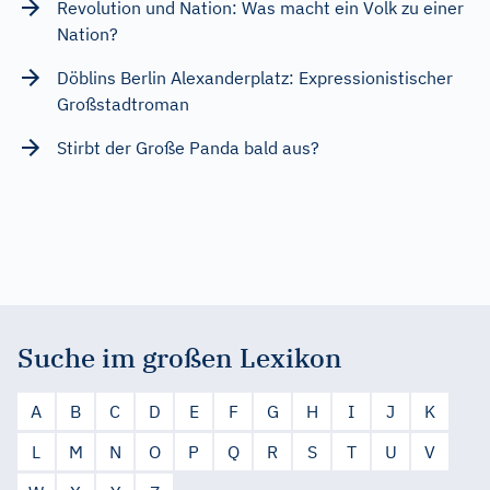
Revolution und Nation: Was macht ein Volk zu einer
Nation?
Döblins Berlin Alexanderplatz: Expressionistischer
Großstadtroman
Stirbt der Große Panda bald aus?
Suche im großen Lexikon
A
B
C
D
E
F
G
H
I
J
K
L
M
N
O
P
Q
R
S
T
U
V