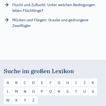
Flucht und Zuflucht: Unter welchen Bedingungen
leben Flüchtlinge?
Mücken und Fliegen: Grazile und gedrungene
Zweiflügler
Suche im großen Lexikon
A
B
C
D
E
F
G
H
I
J
K
L
M
N
O
P
Q
R
S
T
U
V
W
X
Y
Z