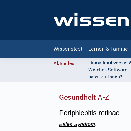
Main
Wissenstest
Lernen & Familie
navigation
Einmalkauf versus
Aktuelles
Welches Software-
passt zu Ihnen?
Gesundheit A-Z
Periphlebitis retinae
Eales-Syndrom
.