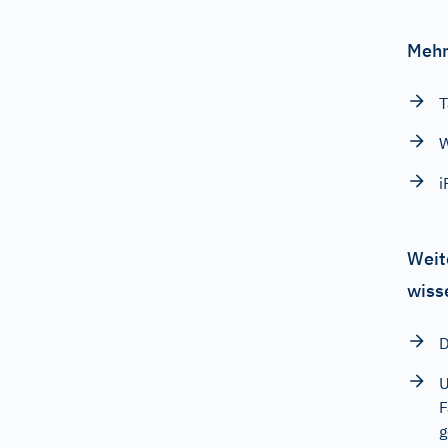
Mehr
T
W
i
Weit
wiss
D
U
F
g