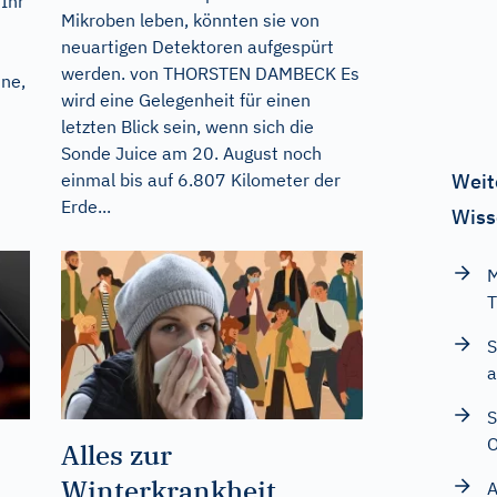
 Ihr
Mikroben leben, könnten sie von
neuartigen Detektoren aufgespürt
werden. von THORSTEN DAMBECK Es
nne,
wird eine Gelegenheit für einen
letzten Blick sein, wenn sich die
Sonde Juice am 20. August noch
einmal bis auf 6.807 Kilometer der
Weit
Erde...
Wiss
M
T
S
a
S
O
Alles zur
Winterkrankheit
A