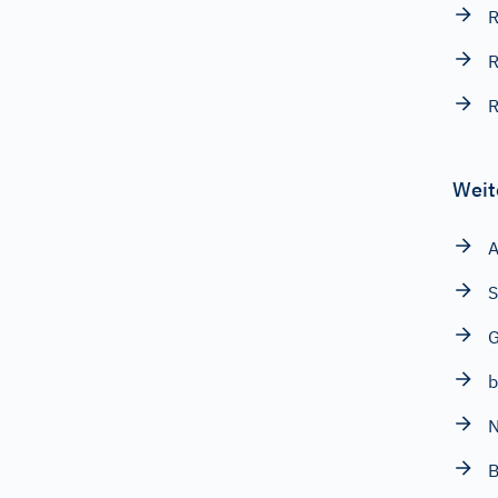
R
R
R
Weit
A
S
b
N
B