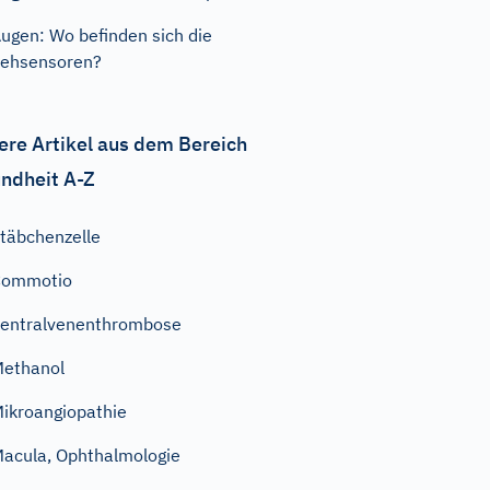
ugen: Wo befinden sich die
ehsensoren?
ere Artikel aus dem Bereich
ndheit A-Z
täbchenzelle
Commotio
entralvenenthrombose
ethanol
ikroangiopathie
acula, Ophthalmologie