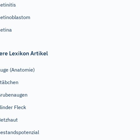
etinitis
etinoblastom
etina
ere Lexikon Artikel
uge (Anatomie)
täbchen
Grubenaugen
linder Fleck
etzhaut
estandspotenzial