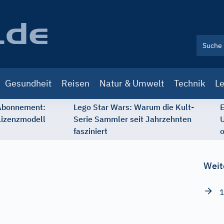
Gesundheit
Reisen
Natur & Umwelt
Technik
Le
 Abonnement:
Lego Star Wars: Warum die Kult-
E
Lizenzmodell
Serie Sammler seit Jahrzehnten
U
fasziniert
o
Weit
1