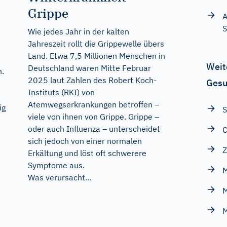
Grippe
A
S
Wie jedes Jahr in der kalten
Jahreszeit rollt die Grippewelle übers
Land. Etwa 7,5 Millionen Menschen in
Weit
Deutschland waren Mitte Februar
n.
2025 laut Zahlen des Robert Koch-
Gesu
Instituts (RKI) von
Atemwegserkrankungen betroffen –
ig
S
viele von ihnen von Grippe. Grippe –
oder auch Influenza – unterscheidet
sich jedoch von einer normalen
Z
Erkältung und löst oft schwerere
Symptome aus.
M
Was verursacht...
M
M