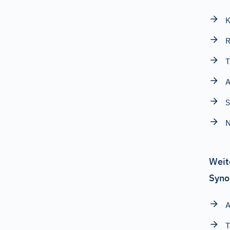
K
R
T
A
S
N
Weit
Syno
A
T