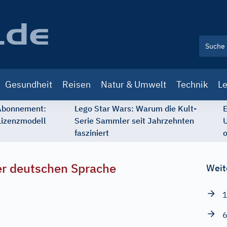
Gesundheit
Reisen
Natur & Umwelt
Technik
Le
 Abonnement:
Lego Star Wars: Warum die Kult-
E
Lizenzmodell
Serie Sammler seit Jahrzehnten
U
fasziniert
o
r deutschen Sprache
Weit
1
6