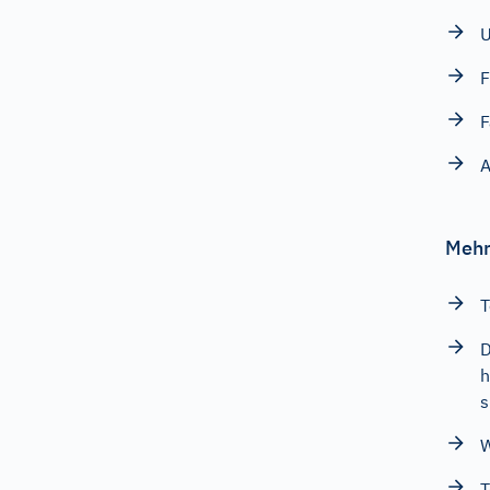
F
F
A
Mehr
T
D
h
s
W
T