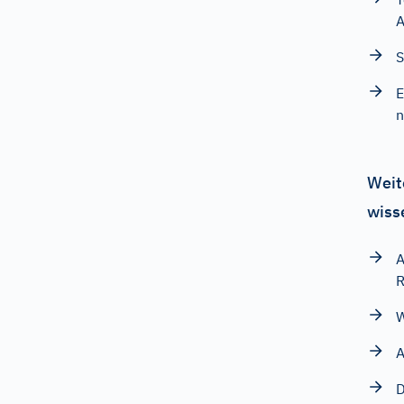
A
S
E
n
Weit
wiss
A
R
W
A
D