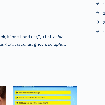
1
2
2
1
eich, kühne Handlung“,
<
ital.
colpo
us
<
lat.
colaphus,
griech.
kolaphos,