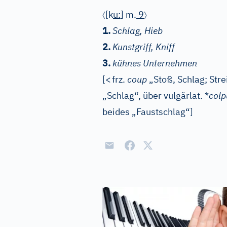
〈
〉
[k
u
:
]
m.
9
1.
Schlag, Hieb
2.
Kunstgriff, Kniff
3.
kühnes Unternehmen
[
<
frz.
coup
„Stoß, Schlag; Str
„Schlag“, über vulgärlat. *
colp
beides „Faustschlag“]