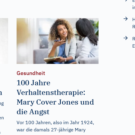
E
i
H
R
R
E
Gesundheit
100 Jahre
n
Verhaltenstherapie:
Mary Cover Jones und
ng
die Angst
en
Vor 100 Jahren, also im Jahr 1924,
war die damals 27-jährige Mary
m