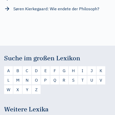
Søren Kierkegaard: Wie endete der Philosoph?
Suche im großen Lexikon
A
B
C
D
E
F
G
H
I
J
K
L
M
N
O
P
Q
R
S
T
U
V
W
X
Y
Z
Weitere Lexika