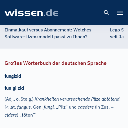
Open 
Einmalkauf versus Abonnement: Welches
Lego St
Software-Lizenzmodell passt zu Ihnen?
seit Jah
Großes Wörterbuch der deutschen Sprache
fungizid
fun
|
gi
|
z
i
d
〈
〉
Adj.
, o.
Steig.
Krankheiten verursachende Pilze abtötend
–
[
<
lat.
fungus,
Gen.
fungi,
„Pilz“ und
caedere
(in Zus.
cidere
) „töten“]