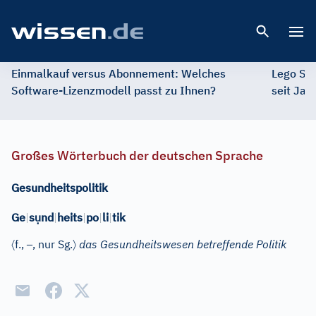
Open 
Einmalkauf versus Abonnement: Welches
Lego St
Software-Lizenzmodell passt zu Ihnen?
seit Jah
Großes Wörterbuch der deutschen Sprache
Gesundheitspolitik
ụ
Ge
|
s
nd
|
heits
|
po
|
li
|
tik
〈
–
〉
f.
,
, nur Sg.
das Gesundheitswesen betreffende Politik