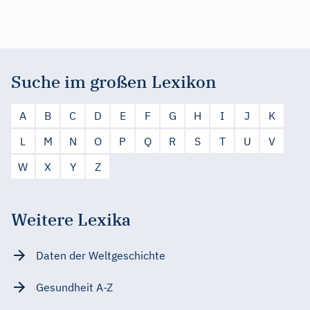
Suche im großen Lexikon
A
B
C
D
E
F
G
H
I
J
K
L
M
N
O
P
Q
R
S
T
U
V
W
X
Y
Z
Weitere Lexika
Daten der Weltgeschichte
Gesundheit A-Z