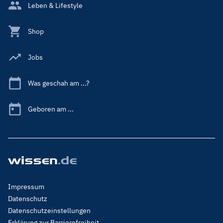
Leben & Lifestyle
Shop
Jobs
Was geschah am ...?
Geboren am ...
Footer
Impressum
Menu
Datenschutz
Legal
Datenschutzeinstellungen
Erklärung zur Barrierefreiheit