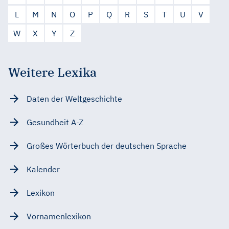
L
M
N
O
P
Q
R
S
T
U
V
W
X
Y
Z
Weitere Lexika
Daten der Weltgeschichte
Gesundheit A-Z
Großes Wörterbuch der deutschen Sprache
Kalender
Lexikon
Vornamenlexikon