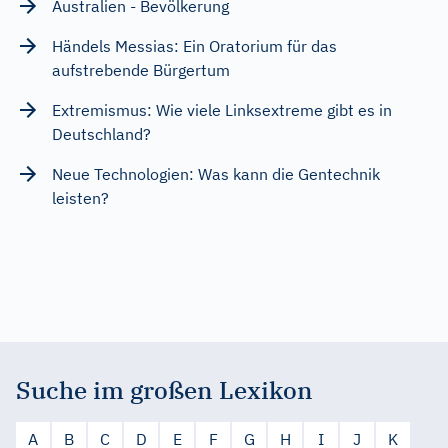
Australien - Bevölkerung
Händels Messias: Ein Oratorium für das
aufstrebende Bürgertum
Extremismus: Wie viele Linksextreme gibt es in
Deutschland?
Neue Technologien: Was kann die Gentechnik
leisten?
Suche im großen Lexikon
A
B
C
D
E
F
G
H
I
J
K