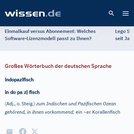
Open 
Einmalkauf versus Abonnement: Welches
Lego St
Software-Lizenzmodell passt zu Ihnen?
seit Jah
Großes Wörterbuch der deutschen Sprache
indopazifisch
in
|
do
|
pa
|
z
i
|
fisch
〈
〉
Adj.
, o.
Steig.
zum Indischen und Pazifischen Ozean
gehörend, in ihnen vorkommend;
ein ~er Korallenfisch