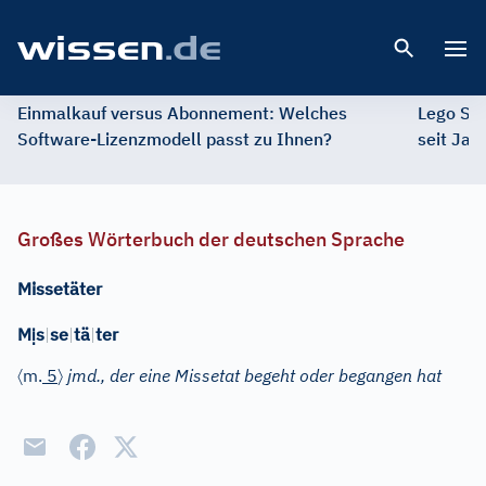
Open 
Einmalkauf versus Abonnement: Welches
Lego St
Software-Lizenzmodell passt zu Ihnen?
seit Jah
Großes Wörterbuch der deutschen Sprache
Missetäter
ị
M
s
|
se
|
tä
|
ter
〈
〉
m.
5
jmd., der eine Missetat begeht oder begangen hat