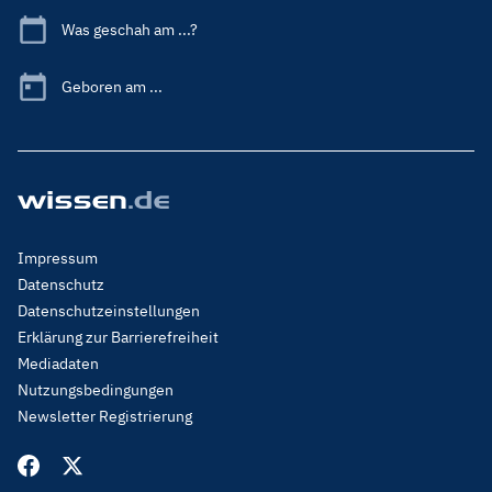
Was geschah am ...?
Geboren am ...
Footer
Impressum
Menu
Datenschutz
Legal
Datenschutzeinstellungen
Erklärung zur Barrierefreiheit
Mediadaten
Nutzungsbedingungen
Newsletter Registrierung