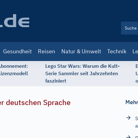
Gesundheit
Reisen
Natur & Umwelt
Technik
Le
 Abonnement:
Lego Star Wars: Warum die Kult-
E
Lizenzmodell
Serie Sammler seit Jahrzehnten
U
fasziniert
o
r deutschen Sprache
Mehr
S
a