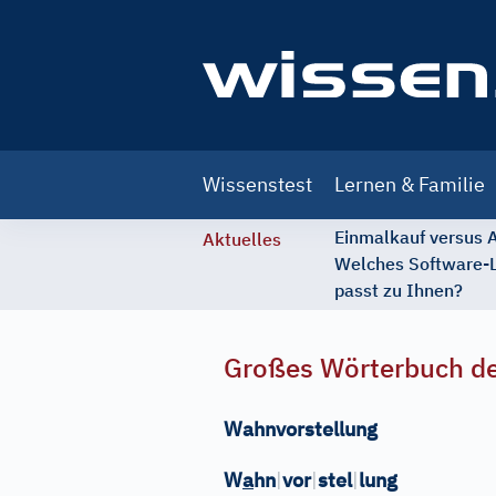
Main
Wissenstest
Lernen & Familie
navigation
Einmalkauf versus
Aktuelles
Welches Software-
passt zu Ihnen?
Großes Wörterbuch de
Wahnvorstellung
W
a
hn
|
vor
|
stel
|
lung