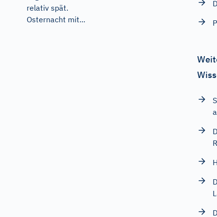
D
relativ spät.
Osternacht mit...
P
Weit
Wiss
S
a
D
R
H
D
L
D