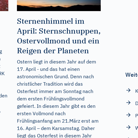
Sternenhimmel im
April: Sternschnuppen,
Ostervollmond und ein
Reigen der Planeten
g
n
Ostern liegt in diesem Jahr auf dem
t
17. April - und das hat einen
IRK
Weit
astronomischen Grund. Denn nach
christlicher Tradition wird das
K
Osterfest immer am Sonntag nach
 den
dem ersten Frühlingsvollmond
D
gefeiert. In diesem Jahr gibt es den
,
ersten Vollmond nach
P
Frühlingsanfang am 21.März erst am
W
16. April – dem Karsamstag. Daher
liegt das Osterfest in diesem Jahr