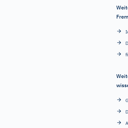
Weit
Frem
I
D
f
Weit
wiss
G
D
A