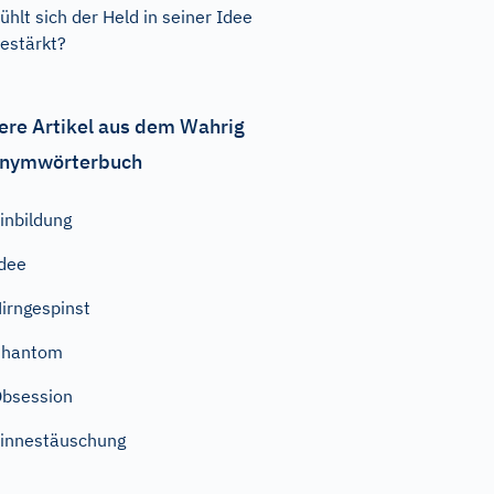
ühlt sich der Held in seiner Idee
estärkt?
ere Artikel aus dem Wahrig
nymwörterbuch
inbildung
dee
irngespinst
Phantom
bsession
innestäuschung