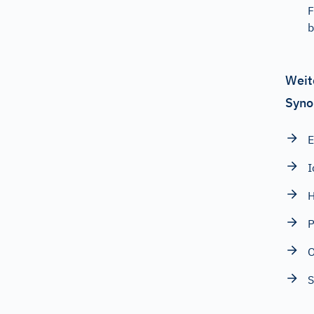
F
b
Weit
Syno
E
I
H
O
S