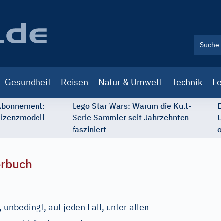
Gesundheit
Reisen
Natur & Umwelt
Technik
Le
 Abonnement:
Lego Star Wars: Warum die Kult-
E
Lizenzmodell
Serie Sammler seit Jahrzehnten
U
fasziniert
o
erbuch
 unbedingt, auf jeden Fall, unter allen