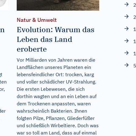
2
2
Natur & Umwelt
in
Evolution: Warum das
1
Leben das Land
1
eroberte
1
Vor Milliarden von Jahren waren die
5
Landflächen unseres Planeten ein
gt
lebensfeindlicher Ort: trocken, karg
ten
und voller schädlicher UV-Strahlung.
or,
Die ersten Lebewesen, die sich
dorthin wagten und an ein Leben auf
dem Trockenen anpassten, waren
der
wahrscheinlich Bakterien. Ihnen
,
folgten Pilze, Pflanzen, Gliederfüßer
und schließlich Wirbeltiere. Doch was
war so toll am Land, dass auf einmal