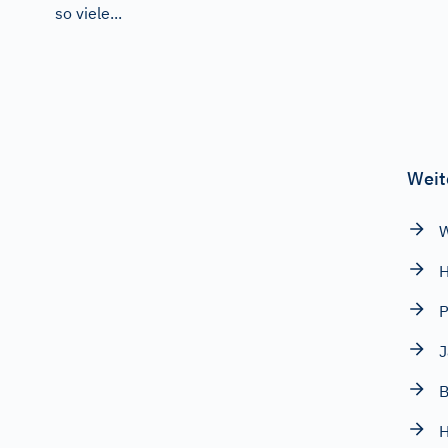
so viele...
Weit
W
H
P
J
B
H