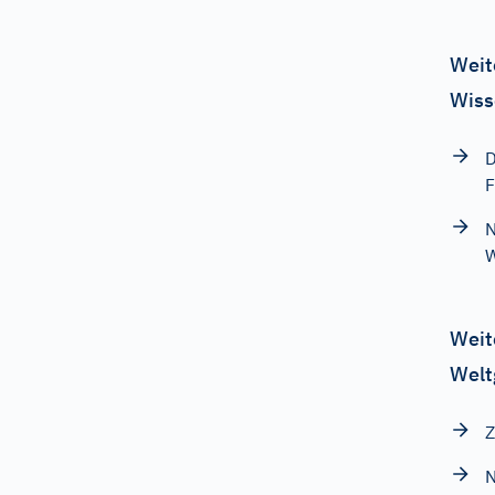
Weit
Wiss
D
F
N
W
Weit
Welt
Z
N