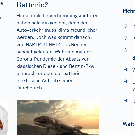
Batterie?
re
Mehr
Herkömmliche Verbrennungsmotoren
en
haben bald ausgedient, denn der
D
Autoverkehr muss klima-freundlicher
werden. Doch was kommt danach?
B
von HARTMUT NETZ Das Rennen
E
scheint gelaufen. Während mit der
d
Corona-Pandemie der Absatz von
klassischen Diesel- und Benzin-Pkw
W
einbrach, erlebte der batterie-
elektrische Antrieb seinen
U
Durchbruch....
W
D
Weit