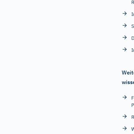
R
I
S
D
I
Weit
wiss
F
P
R
W