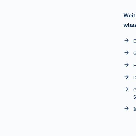
Weit
wiss
E
G
E
D
G
S
I