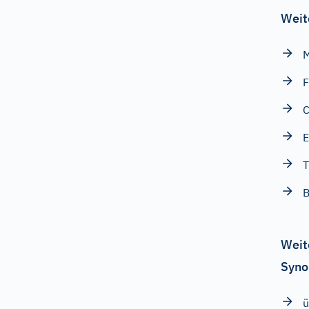
Weit
F
C
E
T
B
Weit
Syno
ü