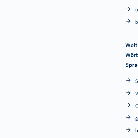
ü
b
Weit
Wört
Spra
S
V
G
g
b