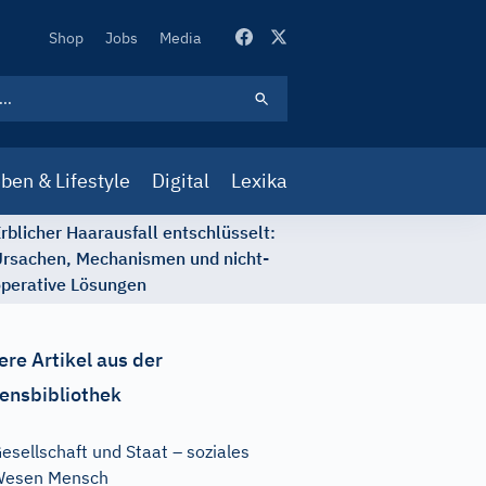
Secondary
Shop
Jobs
Media
Navigation
ben & Lifestyle
Digital
Lexika
rblicher Haarausfall entschlüsselt:
rsachen, Mechanismen und nicht-
perative Lösungen
ere Artikel aus der
ensbibliothek
esellschaft und Staat – soziales
Wesen Mensch