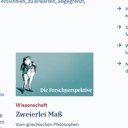
ersichtlich, zu erwarten, abgegrenzt,
P
M
S
f
W
b
N
d
in
Wissenschaft
Zweierlei Maß
g
ben
Vom griechischen Philosophen