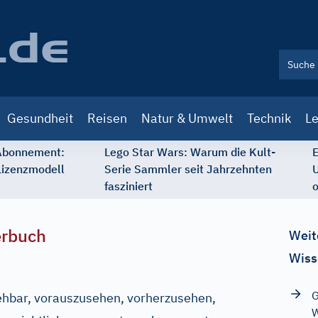
Gesundheit
Reisen
Natur & Umwelt
Technik
Le
 Abonnement:
Lego Star Wars: Warum die Kult-
E
Lizenzmodell
Serie Sammler seit Jahrzehnten
U
fasziniert
o
erbuch
Weit
Wiss
G
ehbar, vorauszusehen, vorherzusehen,