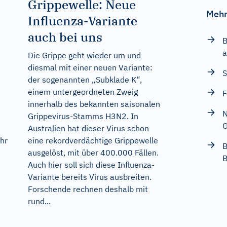
Grippewelle: Neue
Mehr
Influenza-Variante
auch bei uns
B
a
Die Grippe geht wieder um und
diesmal mit einer neuen Variante:
S
der sogenannten „Subklade K“,
einem untergeordneten Zweig
F
innerhalb des bekannten saisonalen
N
e
Grippevirus-Stamms H3N2. In
Australien hat dieser Virus schon
ahr
eine rekordverdächtige Grippewelle
B
ausgelöst, mit über 400.000 Fällen.
B
Auch hier soll sich diese Influenza-
Variante bereits Virus ausbreiten.
Forschende rechnen deshalb mit
rund...