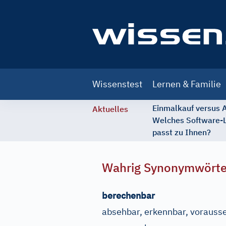
Main
Wissenstest
Lernen & Familie
navigation
Einmalkauf versus
Aktuelles
Welches Software-
passt zu Ihnen?
Wahrig Synonymwört
berechenbar
absehbar, erkennbar, vorauss