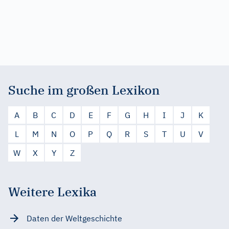
Suche im großen Lexikon
A
B
C
D
E
F
G
H
I
J
K
L
M
N
O
P
Q
R
S
T
U
V
W
X
Y
Z
Weitere Lexika
Daten der Weltgeschichte