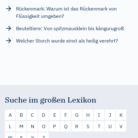
Rückenmark: Warum ist das Rückenmark von
Flüssigkeit umgeben?
Beuteltiere: Von spitzmausklein bis kängurugroß
Welcher Storch wurde einst als heilig verehrt?
Suche im großen Lexikon
A
B
C
D
E
F
G
H
I
J
K
L
M
N
O
P
Q
R
S
T
U
V
W
X
Y
Z