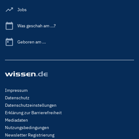
Jobs
Was geschah am ...?
Geboren am ...
Footer
Impressum
Menu
Datenschutz
Legal
Datenschutzeinstellungen
Erklärung zur Barrierefreiheit
Mediadaten
Nutzungsbedingungen
Newsletter Registrierung