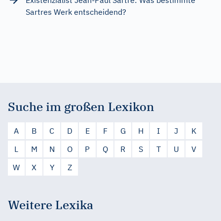
Sartres Werk entscheidend?
Suche im großen Lexikon
A
B
C
D
E
F
G
H
I
J
K
L
M
N
O
P
Q
R
S
T
U
V
W
X
Y
Z
Weitere Lexika