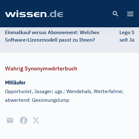
Open 
Einmalkauf versus Abonnement: Welches
Lego St
Software-Lizenzmodell passt zu Ihnen?
seit Jah
Wahrig Synonymwörterbuch
Mitläufer
Opportunist, Jasager
;
ugs.:
Wendehals, Wetterfahne
;
abwertend:
Gesinnungslump