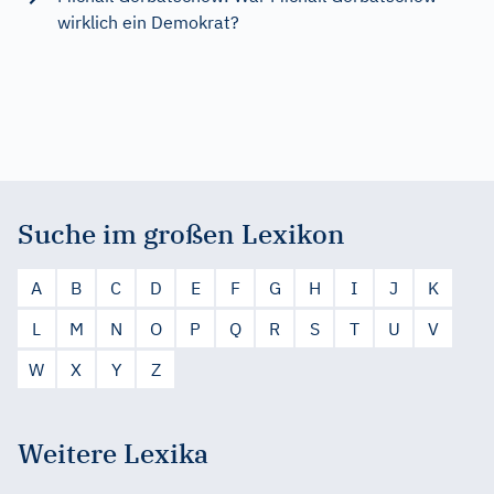
wirklich ein Demokrat?
Suche im großen Lexikon
A
B
C
D
E
F
G
H
I
J
K
L
M
N
O
P
Q
R
S
T
U
V
W
X
Y
Z
Weitere Lexika