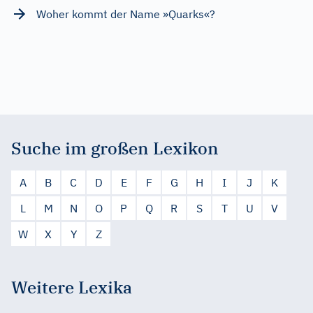
Woher kommt der Name »Quarks«?
Suche im großen Lexikon
A
B
C
D
E
F
G
H
I
J
K
L
M
N
O
P
Q
R
S
T
U
V
W
X
Y
Z
Weitere Lexika