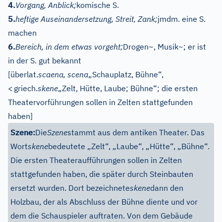
4.
Vorgang, Anblick;
komische S.
5.
heftige Auseinandersetzung, Streit, Zank;
jmdm. eine S.
machen
6.
Bereich, in dem etwas vorgeht;
Drogen~, Musik~; er ist
in der S. gut bekannt
[über
lat.
scaena, scena
„Schauplatz, Bühne“,
<
griech.
skene
„Zelt, Hütte, Laube; Bühne“; die ersten
Theatervorführungen sollen in Zelten stattgefunden
haben]
Szene:
Die
Szene
stammt aus dem antiken Theater. Das
Wort
skene
bedeutete „Zelt“, „Laube“, „Hütte“, „Bühne“.
Die ersten Theateraufführungen sollen in Zelten
stattgefunden haben, die später durch Steinbauten
ersetzt wurden. Dort bezeichnete
skene
dann den
Holzbau, der als Abschluss der Bühne diente und vor
dem die Schauspieler auftraten. Von dem Gebäude