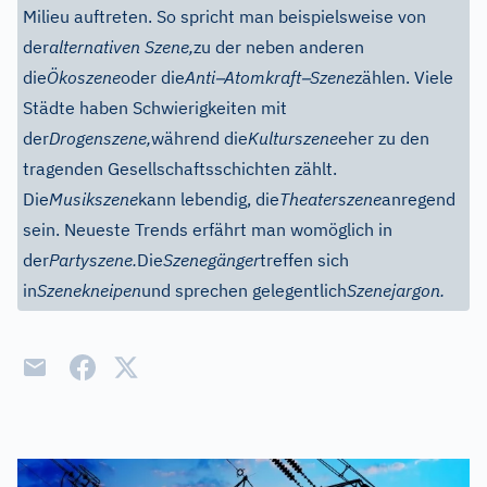
Milieu auftreten. So spricht man beispielsweise von
der
alternativen Szene,
zu der neben anderen
–
–
die
Ökoszene
oder die
Anti
Atomkraft
Szene
zählen. Viele
Städte haben Schwierigkeiten mit
der
Drogenszene,
während die
Kulturszene
eher zu den
tragenden Gesellschaftsschichten zählt.
Die
Musikszene
kann lebendig, die
Theaterszene
anregend
sein. Neueste Trends erfährt man womöglich in
der
Partyszene.
Die
Szenegänger
treffen sich
in
Szenekneipen
und sprechen gelegentlich
Szenejargon.