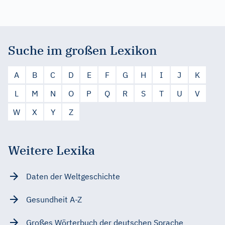
Suche im großen Lexikon
A
B
C
D
E
F
G
H
I
J
K
L
M
N
O
P
Q
R
S
T
U
V
W
X
Y
Z
Weitere Lexika
Daten der Weltgeschichte
Gesundheit A-Z
Großes Wörterbuch der deutschen Sprache