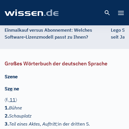
Open 
Einmalkauf versus Abonnement: Welches
Lego St
Software-Lizenzmodell passt zu Ihnen?
seit Jah
Großes Wörterbuch der deutschen Sprache
Szene
e
Sz
|
ne
〈
〉
f.
11
1.
Bühne
2.
Schauplatz
3.
Teil eines Aktes, Auftritt;
in der dritten S.