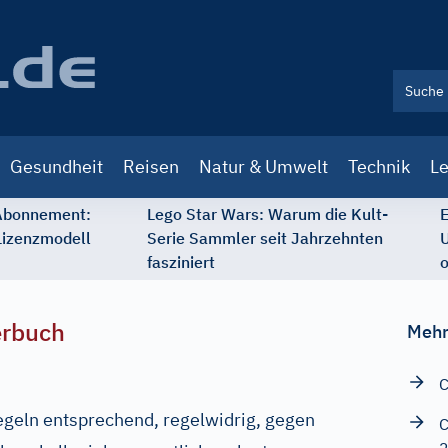
Gesundheit
Reisen
Natur & Umwelt
Technik
Le
 Abonnement:
Lego Star Wars: Warum die Kult-
E
Lizenzmodell
Serie Sammler seit Jahrzehnten
U
fasziniert
o
erbuch
Mehr
C
egeln entsprechend, regelwidrig, gegen
C