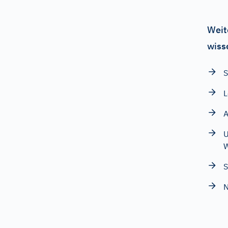
Weit
wiss
S
L
A
U
S
N