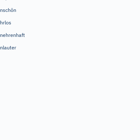
unschön
hrlos
nehrenhaft
nlauter