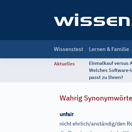
Main
Wissenstest
Lernen & Familie
navigation
Einmalkauf versus
Aktuelles
Welches Software-
passt zu Ihnen?
Wahrig Synonymwört
unfair
nicht ehrlich/anständig/den R