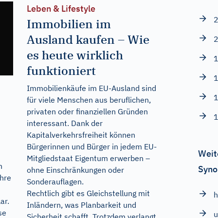
Leben & Lifestyle
2
Immobilien im
Ausland kaufen – Wie
2
es heute wirklich
1
funktioniert
1
Immobilienkäufe im EU-Ausland sind
1
für viele Menschen aus beruflichen,
privaten oder finanziellen Gründen
1
interessant. Dank der
Kapitalverkehrsfreiheit können
Bürgerinnen und Bürger in jedem EU-
Weit
Mitgliedstaat Eigentum erwerben –
n
Syno
ohne Einschränkungen oder
ihre
Sonderauflagen.
Rechtlich gibt es Gleichstellung mit
h
ar.
Inländern, was Planbarkeit und
se
u
Sicherheit schafft. Trotzdem verlangt