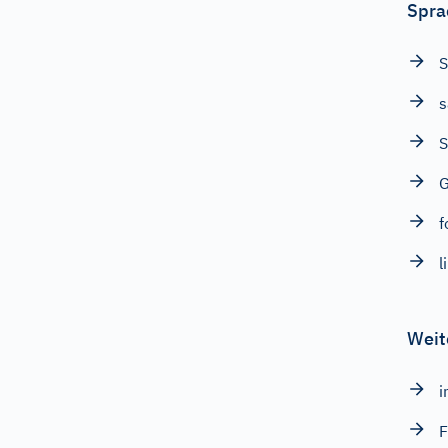
Spra
S
s
S
G
f
l
Weit
i
F