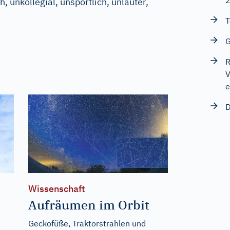
, unkollegial, unsportlich, unlauter,
T
G
R
V
e
D
Wissenschaft
Aufräumen im Orbit
Geckofüße, Traktorstrahlen und