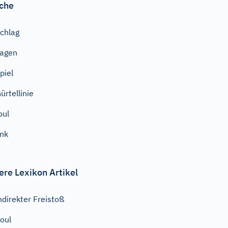
che
chlag
agen
piel
ürtellinie
oul
ink
ere Lexikon Artikel
ndirekter Freistoß
oul