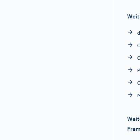
Weit
d
O
P
G
Weit
Frem