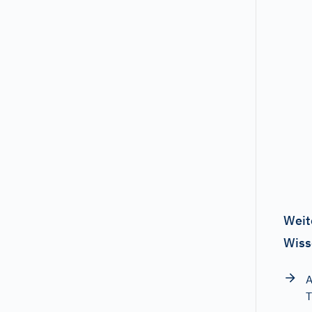
Weit
Wiss
A
T