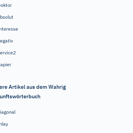
oktor
bsolut
nteresse
egativ
ervice2
apier
ere Artikel aus dem Wahrig
unftswörterbuch
iagonal
nlay