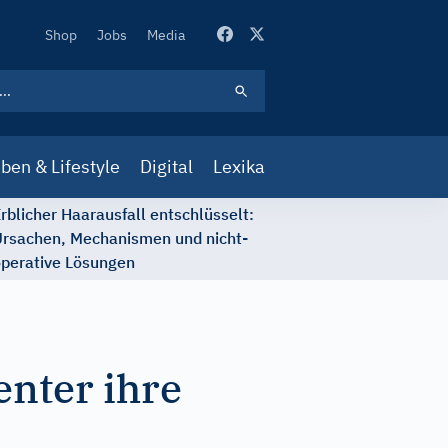
Secondary
Shop
Jobs
Media
Navigation
ben & Lifestyle
Digital
Lexika
rblicher Haarausfall entschlüsselt:
rsachen, Mechanismen und nicht-
perative Lösungen
enter ihre