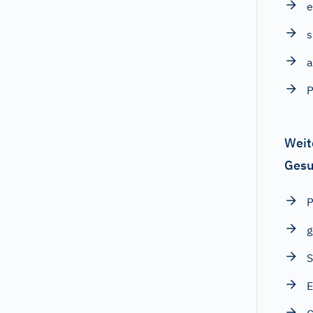
e
s
a
P
Weit
Gesu
P
g
S
E