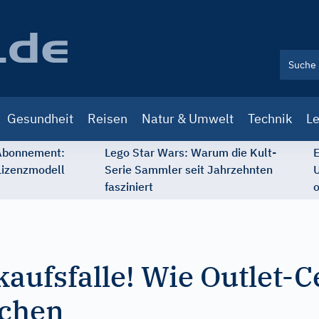
Gesundheit
Reisen
Natur & Umwelt
Technik
Le
 Abonnement:
Lego Star Wars: Warum die Kult-
E
Lizenzmodell
Serie Sammler seit Jahrzehnten
U
fasziniert
o
aufsfalle! Wie Outlet-C
schen