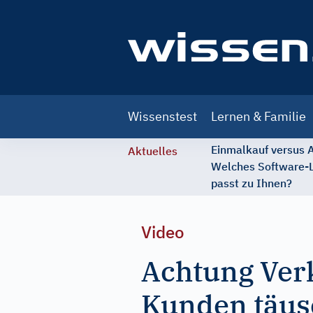
Main
Wissenstest
Lernen & Familie
navigation
Einmalkauf versus
Aktuelles
Welches Software-
passt zu Ihnen?
Video
Achtung Verk
Kunden täu