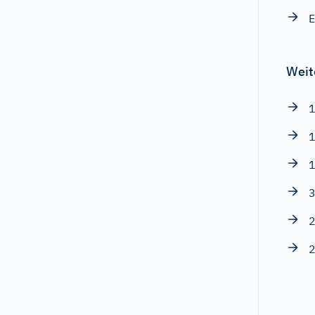
E
Weit
1
1
1
3
2
2