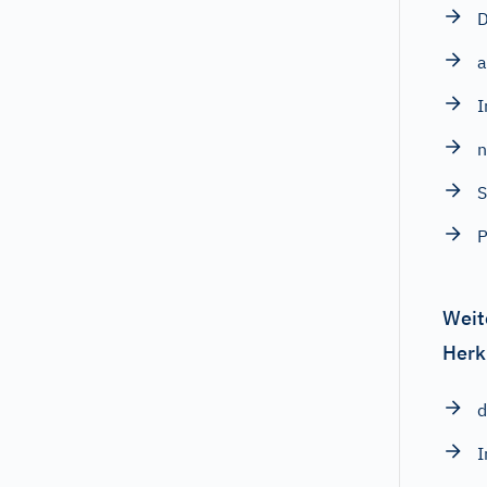
D
a
I
n
S
P
Weit
Herk
d
I