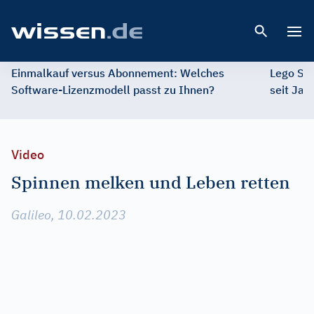
Open 
Einmalkauf versus Abonnement: Welches
Lego St
Software-Lizenzmodell passt zu Ihnen?
seit Jah
Video
Spinnen melken und Leben retten
Galileo, 10.02.2023