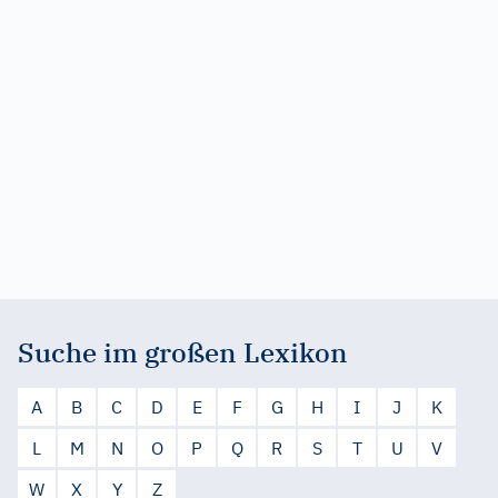
Suche im großen Lexikon
A
B
C
D
E
F
G
H
I
J
K
L
M
N
O
P
Q
R
S
T
U
V
W
X
Y
Z