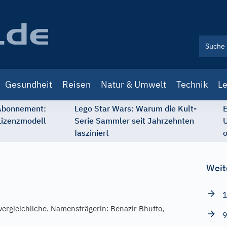
Gesundheit
Reisen
Natur & Umwelt
Technik
Le
 Abonnement:
Lego Star Wars: Warum die Kult-
E
Lizenzmodell
Serie Sammler seit Jahrzehnten
U
fasziniert
o
Weit
1
ergleichliche. Namensträgerin: Benazir Bhutto,
9