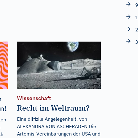
9
1
2
3
e
Wissenschaft
Recht im Weltraum?
n!
Eine diffizile Angelegenheit! von
ken
ALEXANDRA VON ASCHERADEN Die
n
Artemis-Vereinbarungen der USA und
ch