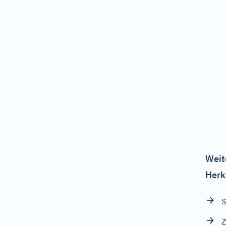
Weit
Herk
S
Z