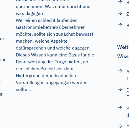
B
übernehmen: Was dafür spricht und
was dagegen
Z
Wer einen schlecht laufenden
B
Gastronomiebetrieb übernehmen
möchte, sollte sich zunächst bewusst
der
machen, welche Aspekte
Weit
dafürsprechen und welche dagegen.
Dieses Wissen kann eine Basis für die
Wiss
end
Beantwortung der Frage bieten, ob
ein solches Projekt vor dem
A
Hintergrund der individuellen
T
,
Vorstellungen angegangen werden
sollte...
D
ur
F
..
P
d
F