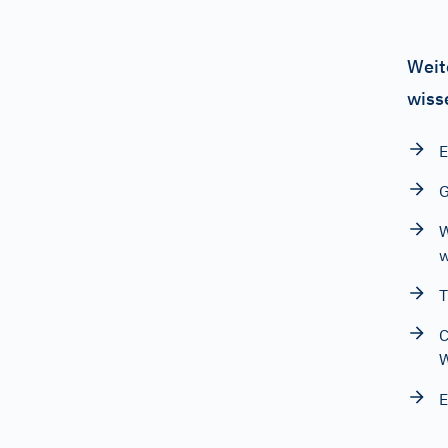
Weit
wiss
E
G
W
w
T
C
W
E