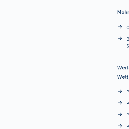
Mehr
C
B
S
Weit
Welt
P
P
P
P