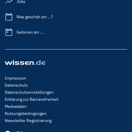
Jobs
Was geschah am ...?
Geboren am ...
Footer
Impressum
Menu
Datenschutz
Legal
Datenschutzeinstellungen
Erklärung zur Barrierefreiheit
Mediadaten
Nutzungsbedingungen
Newsletter Registrierung