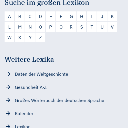
Suche im großen Lexikon
A
B
C
D
E
F
G
H
I
J
K
L
M
N
O
P
Q
R
S
T
U
V
W
X
Y
Z
Weitere Lexika
Daten der Weltgeschichte
Gesundheit A-Z
Großes Wörterbuch der deutschen Sprache
Kalender
Lexikon