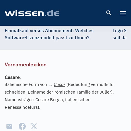
Open 
Einmalkauf versus Abonnement: Welches
Lego St
Software-Lizenzmodell passt zu Ihnen?
seit Jah
Vornamenlexikon
Cesare
,
italienische Form von
→
Cäsar
(Bedeutung vermutlich:
schneiden; Beiname der römischen Familie der Julier).
Namensträger: Cesare Borgia, italienischer
Renessaincefürst.