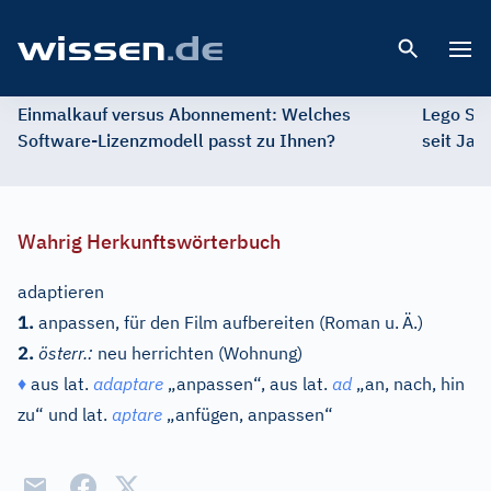
Open 
Einmalkauf versus Abonnement: Welches
Lego St
Software-Lizenzmodell passt zu Ihnen?
seit Jah
Wahrig Herkunftswörterbuch
adaptieren
1.
anpassen, für den Film aufbereiten (Roman u.
Ä.)
2.
österr.:
neu herrichten (Wohnung)
♦
aus
lat.
adaptare
„anpassen“, aus
lat.
ad
„an, nach, hin
zu“ und
lat.
aptare
„anfügen, anpassen“