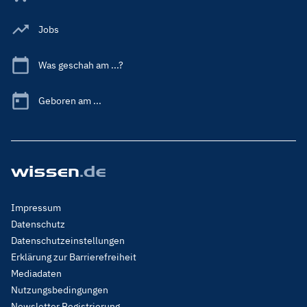
Jobs
Was geschah am ...?
Geboren am ...
Footer
Impressum
Menu
Datenschutz
Legal
Datenschutzeinstellungen
Erklärung zur Barrierefreiheit
Mediadaten
Nutzungsbedingungen
Newsletter Registrierung