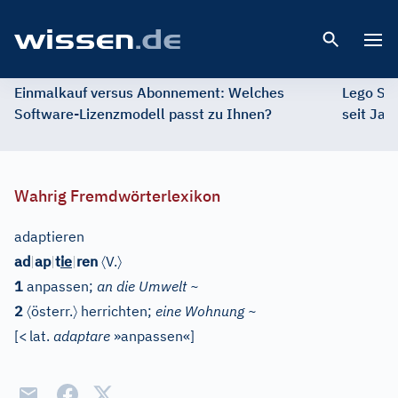
Open 
Einmalkauf versus Abonnement: Welches
Lego St
Software-Lizenzmodell passt zu Ihnen?
seit Jah
Wahrig Fremdwörterlexikon
adaptieren
〈
〉
ad
|
ap
|
t
ie
|
ren
V.
1
anpassen;
an die Umwelt ~
〈
〉
2
österr.
herrichten;
eine Wohnung ~
[
<
lat.
adaptare
»anpassen«
]