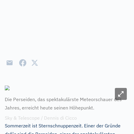
Bild ve
Die Perseiden, das spektakulärste Meteorschauer des
Jahres, erreicht heute seinen Höhepunkt.
Sky & Telescope / Dennis di Cicco
Sommerzeit ist Sternschnuppenzeit. Einer der Gründe