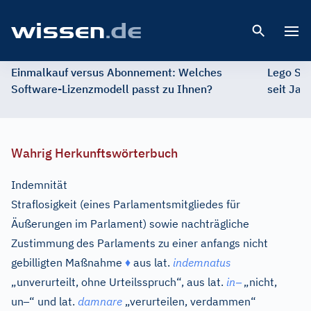
Open 
Einmalkauf versus Abonnement: Welches
Lego St
Software-Lizenzmodell passt zu Ihnen?
seit Jah
Wahrig Herkunftswörterbuch
Indemnität
Straflosigkeit (eines Parlamentsmitgliedes für
Äußerungen im Parlament) sowie nachträgliche
Zustimmung des Parlaments zu einer anfangs nicht
gebilligten Maßnahme
♦
aus
lat.
indemnatus
–
„unverurteilt, ohne Urteilsspruch“, aus
lat.
in
„nicht,
–
un
“ und
lat.
damnare
„verurteilen, verdammen“