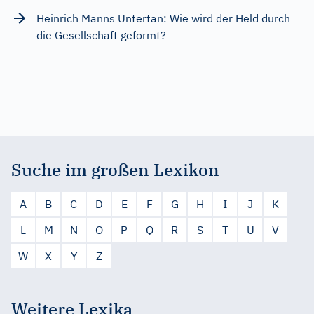
Heinrich Manns Untertan: Wie wird der Held durch
die Gesellschaft geformt?
Suche im großen Lexikon
A
B
C
D
E
F
G
H
I
J
K
L
M
N
O
P
Q
R
S
T
U
V
W
X
Y
Z
Weitere Lexika