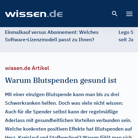
Open 
Einmalkauf versus Abonnement: Welches
Lego St
Software-Lizenzmodell passt zu Ihnen?
seit Jah
wissen.de Artikel
Warum Blutspenden gesund ist
Mit einer einzigen Blutspende kann man bis zu drei
Schwerkranken helfen. Doch was viele nicht wissen:
Auch für die Spender selbst kann der regelmäßige
Aderlass mit gesundheitlichen Vorteilen verbunden sein.
Welche konkreten positiven Effekte hat Blutspenden auf
Herz, Kreislauf und Stoffwechsel? Warum fühlt man sich