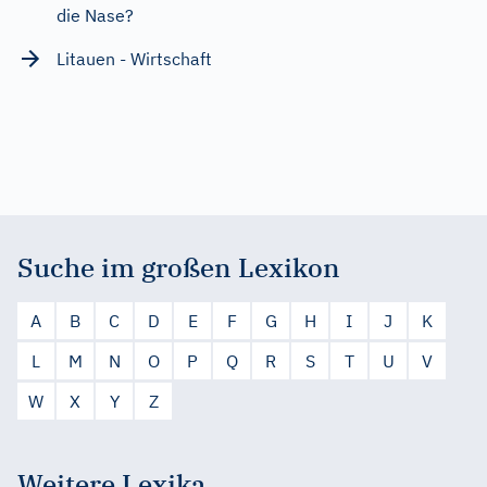
die Nase?
Litauen - Wirtschaft
Suche im großen Lexikon
A
B
C
D
E
F
G
H
I
J
K
L
M
N
O
P
Q
R
S
T
U
V
W
X
Y
Z
Weitere Lexika