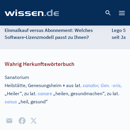
Open 
Einmalkauf versus Abonnement: Welches
Lego St
Software-Lizenzmodell passt zu Ihnen?
seit Jah
Wahrig Herkunftswörterbuch
Sanatorium
Heilstätte, Genesungsheim
♦
aus
lat.
sanator,
Gen.
-
oris,
„Heiler“, zu
lat.
sanare
„heilen, gesundmachen“, zu
lat.
sanus
„heil, gesund“