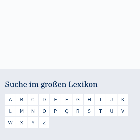
Suche im großen Lexikon
A
B
C
D
E
F
G
H
I
J
K
L
M
N
O
P
Q
R
S
T
U
V
W
X
Y
Z