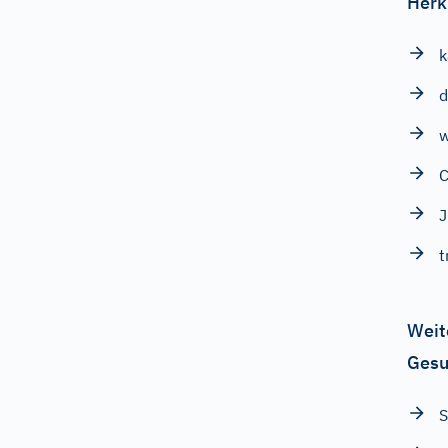
Herk
k
w
C
J
t
Weit
Gesu
S