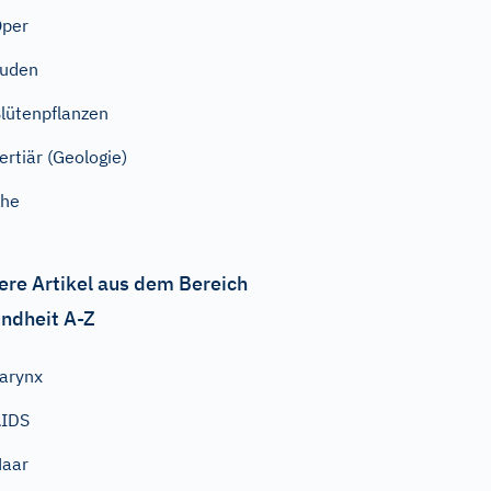
Oper
Juden
lütenpflanzen
ertiär (Geologie)
Ehe
ere Artikel aus dem Bereich
ndheit A-Z
arynx
AIDS
Haar