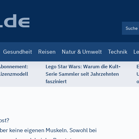
Gesundheit
Reisen
Natur & Umwelt
Technik
Le
 Abonnement:
Lego Star Wars: Warum die Kult-
E
Lizenzmodell
Serie Sammler seit Jahrzehnten
U
fasziniert
o
bst?
über keine eigenen Muskeln. Sowohl bei