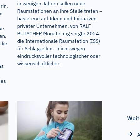
in wenigen Jahren sollen neue
rin,
Raumstationen an ihre Stelle treten –
n
basierend auf Ideen und Initiativen
privater Unternehmen. von RALF
ke
BUTSCHER Monatelang sorgte 2024
en.
die Internationale Raumstation (ISS)
 die
für Schlagzeilen – nicht wegen
eindrucksvoller technologischer oder
wissenschaftlicher...
as
des
Weit
A