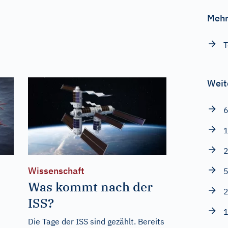
Mehr
T
Weit
6
1
2
Wissenschaft
5
Was kommt nach der
2
ISS?
1
Die Tage der ISS sind gezählt. Bereits