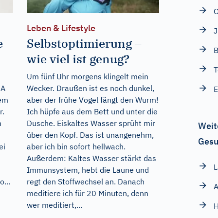
Leben & Lifestyle
e
Selbstoptimierung –
B
wie viel ist genug?
T
Um fünf Uhr morgens klingelt mein
NA
Wecker. Draußen ist es noch dunkel,
dem
aber der frühe Vogel fängt den Wurm!
r.
Ich hüpfe aus dem Bett und unter die
n
Dusche. Eiskaltes Wasser sprüht mir
Weit
über den Kopf. Das ist unangenehm,
Gesu
ei
aber ich bin sofort hellwach.
Außerdem: Kaltes Wasser stärkt das
L
Immunsystem, hebt die Laune und
...
regt den Stoffwechsel an. Danach
meditiere ich für 20 Minuten, denn
wer meditiert,...