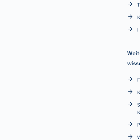
T
K
H
Weit
wiss
F
K
S
K
P
W