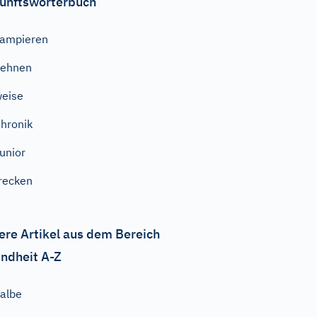
unftswörterbuch
ampieren
dehnen
eise
hronik
unior
recken
ere Artikel aus dem Bereich
ndheit A-Z
albe