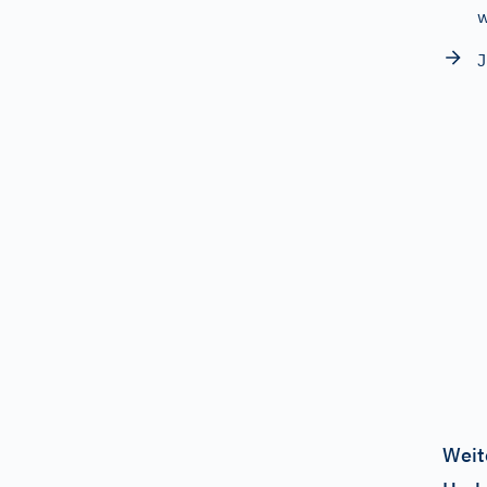
w
J
Weit