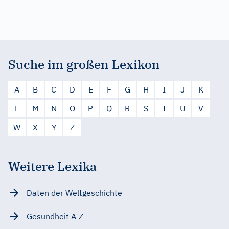
Suche im großen Lexikon
A
B
C
D
E
F
G
H
I
J
K
L
M
N
O
P
Q
R
S
T
U
V
W
X
Y
Z
Weitere Lexika
Daten der Weltgeschichte
Gesundheit A-Z