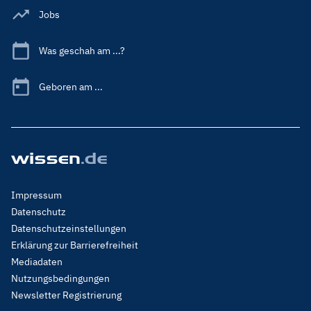
Jobs
Was geschah am ...?
Geboren am ...
Footer
Impressum
Menu
Datenschutz
Legal
Datenschutzeinstellungen
Erklärung zur Barrierefreiheit
Mediadaten
Nutzungsbedingungen
Newsletter Registrierung