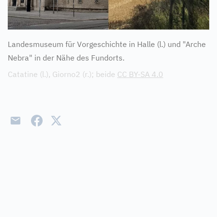
Landesmuseum für Vorgeschichte in Halle (l.) und "Arche
Nebra" in der Nähe des Fundorts.
Catatine (l.), Giorno2 (r.); beide
CC BY-SA 4.0