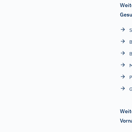
Weit
Gesu
S
B
B
P
G
Weit
Vorn