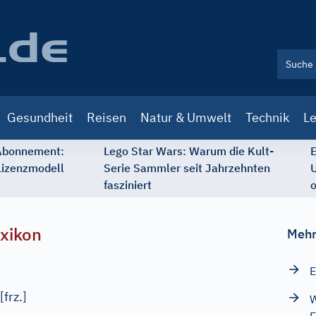
Gesundheit
Reisen
Natur & Umwelt
Technik
Le
 Abonnement:
Lego Star Wars: Warum die Kult-
E
Lizenzmodell
Serie Sammler seit Jahrzehnten
U
fasziniert
o
xikon
Mehr
E
[
frz.
]
W