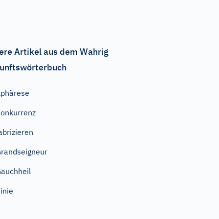
ere Artikel aus dem Wahrig
unftswörterbuch
phärese
onkurrenz
abrizieren
randseigneur
auchheil
inie