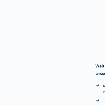
Weit
wiss
K
v
T