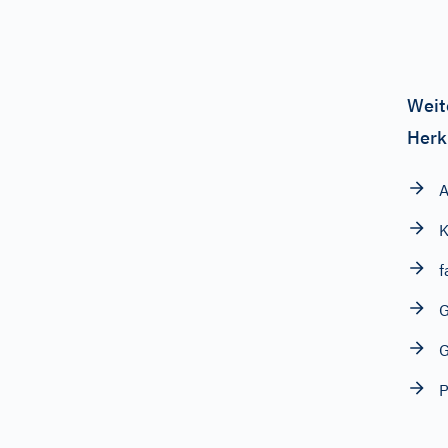
Weit
Herk
A
K
f
G
G
P