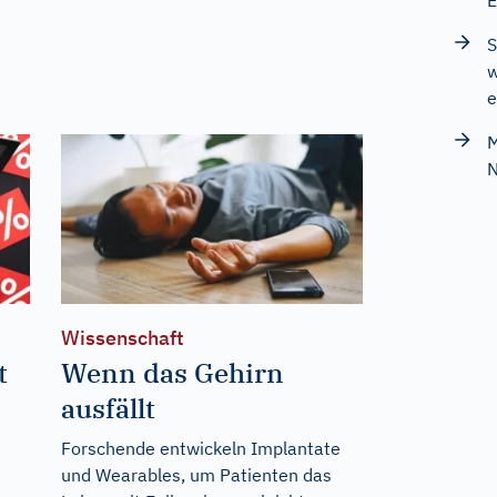
E
S
w
e
M
Wissenschaft
t
Wenn das Gehirn
ausfällt
Forschende entwickeln Implantate
und Wearables, um Patienten das