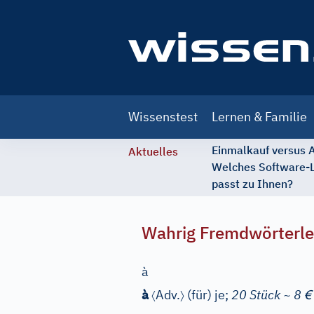
Main
Wissenstest
Lernen & Familie
navigation
Einmalkauf versus
Aktuelles
Welches Software-
passt zu Ihnen?
Wahrig Fremdwörterle
à
〈
〉
€
à
Adv.
(für) je;
20 Stück ~ 8