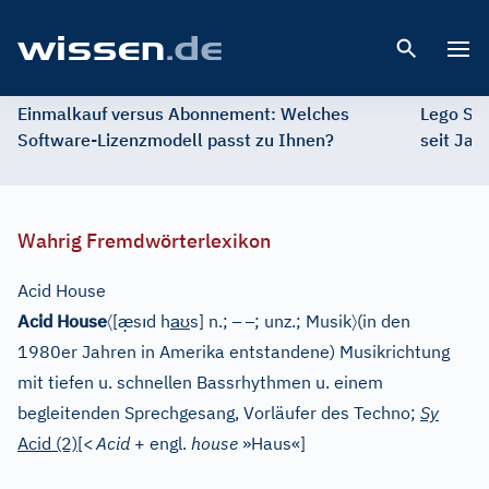
Open 
Einmalkauf versus Abonnement: Welches
Lego St
Software-Lizenzmodell passt zu Ihnen?
seit Jah
Wahrig Fremdwörterlexikon
Acid House
〈
æ̣
ı
aʊ
–
–
〉
Acid House
[
s
d h
s]
n.;
; unz.;
Musik
(in den
1980er Jahren in Amerika entstandene) Musikrichtung
mit tiefen u. schnellen Bassrhythmen u. einem
begleitenden Sprechgesang, Vorläufer des Techno;
Sy
Acid (2)
[
<
Acid
+ engl.
house
»Haus«
]