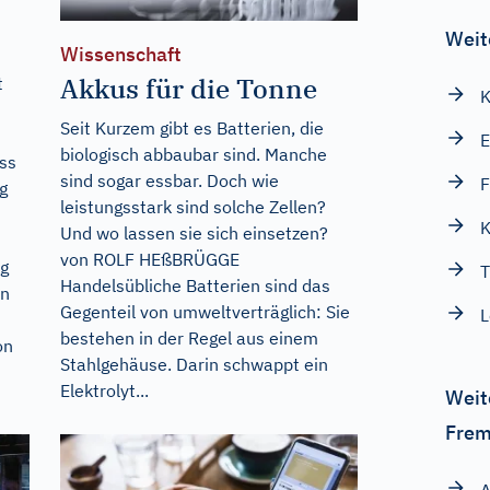
Weit
Wissenschaft
Akkus für die Tonne
t
K
Seit Kurzem gibt es Batterien, die
biologisch abbaubar sind. Manche
ass
sind sogar essbar. Doch wie
F
g
leistungsstark sind solche Zellen?
K
Und wo lassen sie sich einsetzen?
von ROLF HEßBRÜGGE
ug
T
Handelsübliche Batterien sind das
en
Gegenteil von umweltverträglich: Sie
L
bestehen in der Regel aus einem
on
Stahlgehäuse. Darin schwappt ein
Elektrolyt...
Weit
Frem