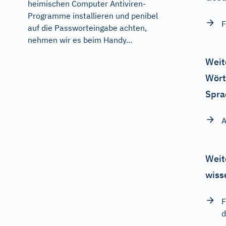
heimischen Computer Antiviren-
Programme installieren und penibel
F
auf die Passworteingabe achten,
nehmen wir es beim Handy...
Weit
Wört
Spra
A
Weit
wiss
F
d