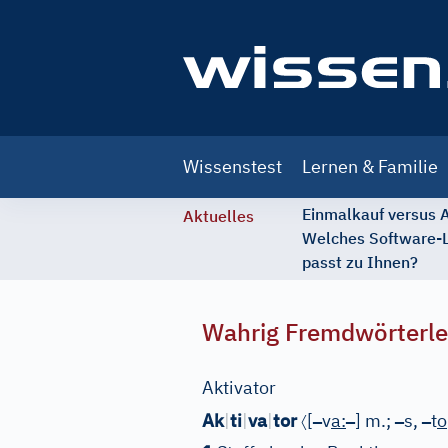
Main
Wissenstest
Lernen & Familie
navigation
Einmalkauf versus
Aktuelles
Welches Software-
passt zu Ihnen?
Wahrig Fremdwörterle
Aktivator
〈
–
–
–
–
Ak
|
ti
|
va
|
tor
[
v
a
:
]
m.;
s,
t
o