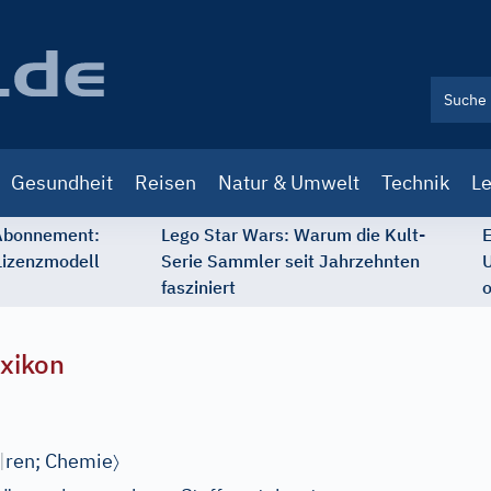
Gesundheit
Reisen
Natur & Umwelt
Technik
Le
 Abonnement:
Lego Star Wars: Warum die Kult-
E
Lizenzmodell
Serie Sammler seit Jahrzehnten
U
fasziniert
o
xikon
〉
|
ren;
Chemie