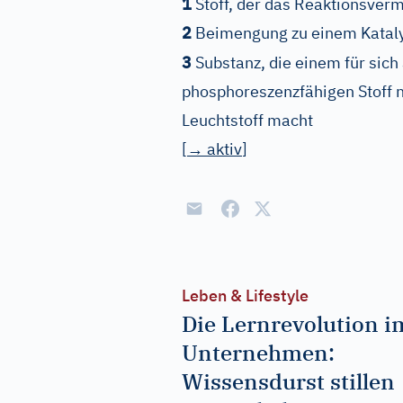
1
Stoff, der das Reaktionsver
2
Beimengung zu einem Kataly
3
Substanz, die einem für sich 
phosphoreszenzfähigen Stoff n
Leuchtstoff macht
[
→
aktiv
]
Leben & Lifestyle
Die Lernrevolution i
Unternehmen:
Wissensdurst stillen