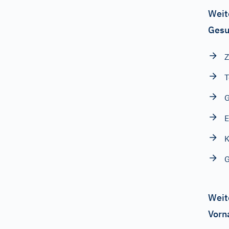
Weit
Gesu
Z
T
G
E
K
G
Weit
Vorn