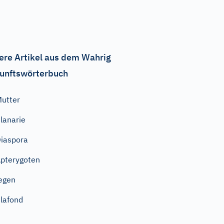
ere Artikel aus dem Wahrig
unftswörterbuch
utter
lanarie
iaspora
pterygoten
egen
lafond