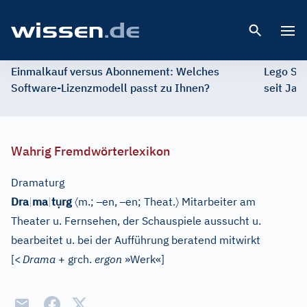
Open 
Einmalkauf versus Abonnement: Welches
Lego St
Software-Lizenzmodell passt zu Ihnen?
seit Jah
Wahrig Fremdwörterlexikon
Dramaturg
ụ
〈
–
–
〉
Dra
|
ma
|
t
rg
m.;
en,
en;
Theat.
Mitarbeiter am
Theater u. Fernsehen, der Schauspiele aussucht u.
bearbeitet u. bei der Aufführung beratend mitwirkt
[
<
Drama
+ grch.
ergon
»Werk«
]