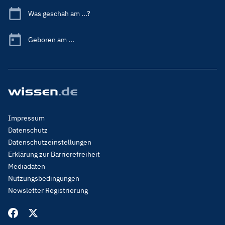
Was geschah am ...?
Geboren am ...
Footer
Impressum
Menu
Datenschutz
Legal
Datenschutzeinstellungen
Erklärung zur Barrierefreiheit
Mediadaten
Nutzungsbedingungen
Newsletter Registrierung