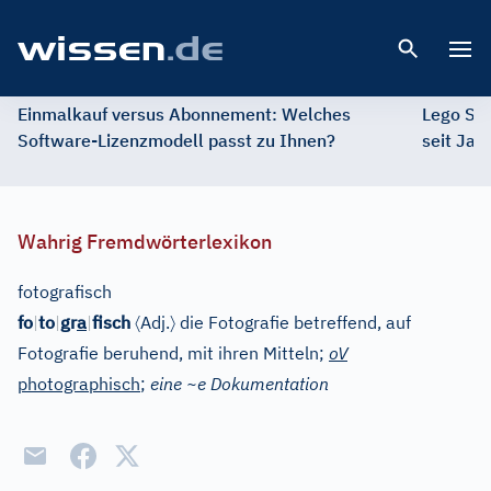
Open 
Einmalkauf versus Abonnement: Welches
Lego St
Software-Lizenzmodell passt zu Ihnen?
seit Jah
Wahrig Fremdwörterlexikon
fotografisch
〈
〉
fo
|
to
|
gr
a
|
fisch
Adj.
die Fotografie betreffend, auf
Fotografie beruhend, mit ihren Mitteln;
oV
photographisch
;
eine ~e Dokumentation