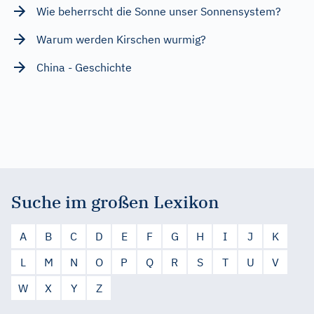
Wie beherrscht die Sonne unser Sonnensystem?
Warum werden Kirschen wurmig?
China - Geschichte
Suche im großen Lexikon
A
B
C
D
E
F
G
H
I
J
K
L
M
N
O
P
Q
R
S
T
U
V
W
X
Y
Z