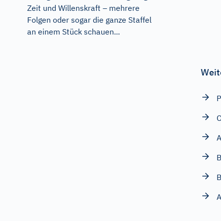
Zeit und Willenskraft – mehrere
Folgen oder sogar die ganze Staffel
an einem Stück schauen...
Weit
P
O
A
B
B
A