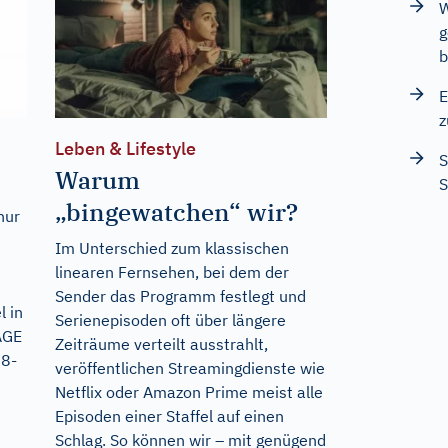
W
g
b
E
z
Leben & Lifestyle
S
Warum
S
„bingewatchen“ wir?
nur
Im Unterschied zum klassischen
linearen Fernsehen, bei dem der
Sender das Programm festlegt und
 in
Serienepisoden oft über längere
AGE
Zeiträume verteilt ausstrahlt,
48-
veröffentlichen Streamingdienste wie
Netflix oder Amazon Prime meist alle
Episoden einer Staffel auf einen
Schlag. So können wir – mit genügend