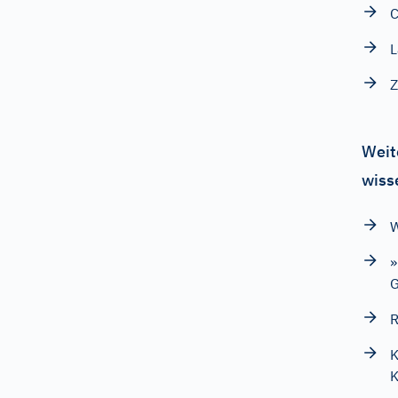
C
L
Z
Weit
wiss
W
»
G
R
K
K