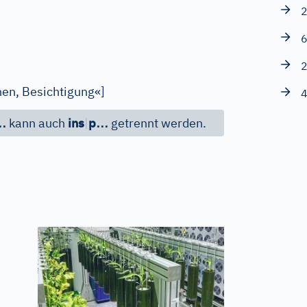
2
6
2
en, Besichtigung«
]
4
…
…
kann auch
ins
|
p
getrennt werden.