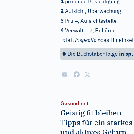
1
prüfende Besichtigung
2
Aufsicht, Überwachung
–
3
Prüf
, Aufsichtsstelle
4
Verwaltung, Behörde
[
<
lat.
inspectio
»das Hineinseh
◆
Die Buchstabenfolge
in
|
sp
Gesundheit
Geistig fit bleiben –
Tipps für ein starkes
und aktives Gehirn