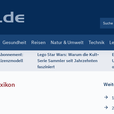
Gesundheit
Reisen
Natur & Umwelt
Technik
Le
 Abonnement:
Lego Star Wars: Warum die Kult-
E
Lizenzmodell
Serie Sammler seit Jahrzehnten
U
fasziniert
o
xikon
Weit
1
2