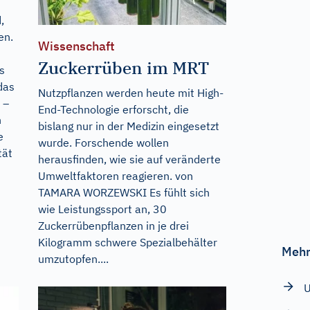
,
en.
Wissenschaft
Zuckerrüben im MRT
as
das
Nutzpflanzen werden heute mit High-
 –
End-Technologie erforscht, die
n
bislang nur in der Medizin eingesetzt
e
wurde. Forschende wollen
tät
herausfinden, wie sie auf veränderte
Umweltfaktoren reagieren. von
TAMARA WORZEWSKI Es fühlt sich
wie Leistungssport an, 30
Zuckerrübenpflanzen in je drei
Kilogramm schwere Spezialbehälter
Mehr
umzutopfen....
U