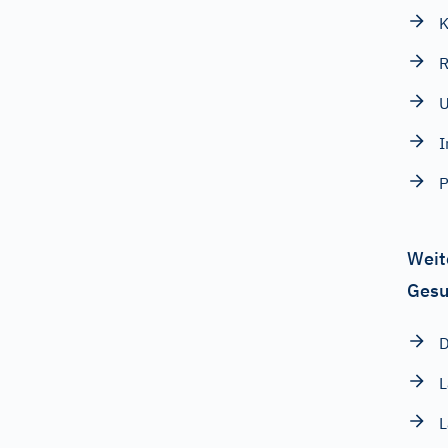
K
R
U
I
P
Weit
Gesu
D
L
L