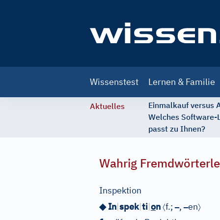
Main
Wissenstest
Lernen & Familie
navigation
Einmalkauf versus
Aktuelles
Welches Software-
passt zu Ihnen?
Wahrig Fremdwörterle
Inspektion
〈
–
–
〉
◆ In
|
spek
|
ti
|
o
n
f.;
,
en