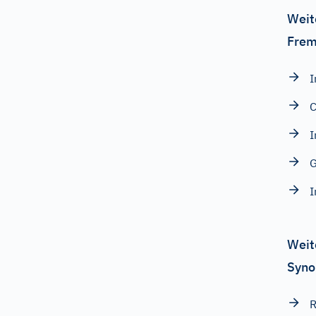
Weit
Frem
I
C
I
G
I
Weit
Syno