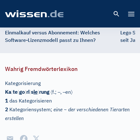
Open 
Einmalkauf versus Abonnement: Welches
Lego St
Software-Lizenzmodell passt zu Ihnen?
seit Jah
Wahrig Fremdwörterlexikon
Kategorisierung
〈
–
–
〉
Ka
|
te
|
go
|
ri
|
s
ie
|
rung
f.;
,
en
1
das Kategorisieren
2
Kategoriensystem;
eine ~ der verschiedenen Tierarten
erstellen