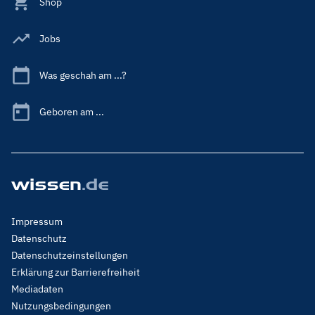
Shop
Jobs
Was geschah am ...?
Geboren am ...
Footer
Impressum
Menu
Datenschutz
Legal
Datenschutzeinstellungen
Erklärung zur Barrierefreiheit
Mediadaten
Nutzungsbedingungen