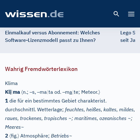
Open 
Einmalkauf versus Abonnement: Welches
Lego St
Software-Lizenzmodell passt zu Ihnen?
seit Jah
Wahrig Fremdwörterlexikon
Klima
〈
–
–
–
〉
Kl
i
|
ma
n.;
s,
ma
|
ta od.
m
a
|
te;
Meteor.
1
die für ein bestimmtes Gebiet charakterist.
durchschnittl. Wetterlage;
feuchtes, heißes, kaltes, mildes,
raues, trockenes, tropisches ~; maritimes, ozeanisches ~;
Meeres~
〈
〉
2
fig.
Atmosphäre;
Betriebs~