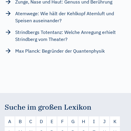
Zunge, Nase und Haut: Genuss und Berührung
Atemwege: Wie hält der Kehlkopf Atemluft und
Speisen auseinander?
Strindbergs Totentanz: Welche Anregung erhielt
Strindberg vom Theater?
Max Planck: Begründer der Quantenphysik
Suche im großen Lexikon
A
B
C
D
E
F
G
H
I
J
K