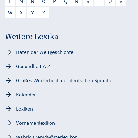
L
M
N
O
P
Q
R
S
T
U
V
W
X
Y
Z
Weitere Lexika
Daten der Weltgeschichte
Gesundheit A-Z
Großes Wörterbuch der deutschen Sprache
Kalender
Lexikon
Vornamenlexikon
Wahrig Fremdwörterlexikon