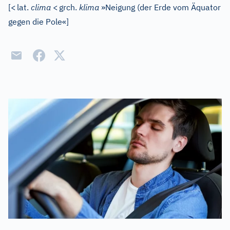
[
<
lat.
clima
<
grch.
klima
»Neigung (der Erde vom Äquator
gegen die Pole«
]