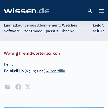
Open 
Einmalkauf versus Abonnement: Welches
Lego St
Software-Lizenzmodell passt zu Ihnen?
seit Jah
Wahrig Fremdwörterlexikon
Penicillin
〈
–
〉
Pe
|
ni
|
cil
|
l
i
n
n.;
s; unz.
= Penizillin