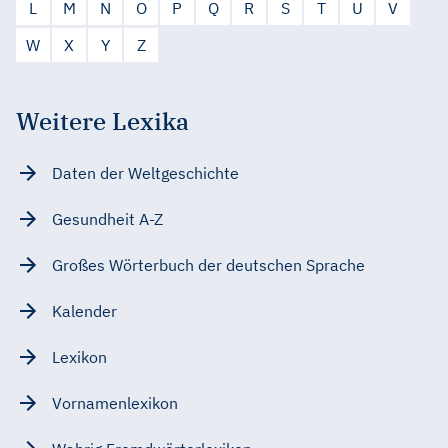
L
M
N
O
P
Q
R
S
T
U
V
W
X
Y
Z
Weitere Lexika
Daten der Weltgeschichte
Gesundheit A-Z
Großes Wörterbuch der deutschen Sprache
Kalender
Lexikon
Vornamenlexikon