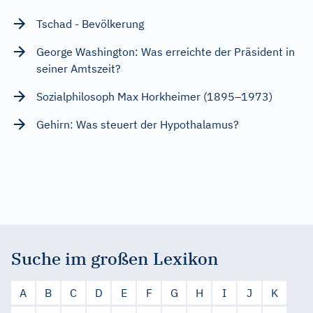
Tschad - Bevölkerung
George Washington: Was erreichte der Präsident in
seiner Amtszeit?
Sozialphilosoph Max Horkheimer (1895–1973)
Gehirn: Was steuert der Hypothalamus?
Suche im großen Lexikon
A
B
C
D
E
F
G
H
I
J
K