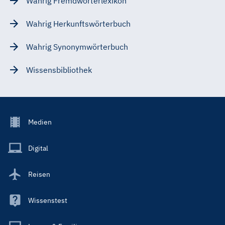
Wahrig Fremdwörterlexikon
Wahrig Herkunftswörterbuch
Wahrig Synonymwörterbuch
Wissensbibliothek
Footer
Medien
Menu
Main
Digital
Reisen
Wissenstest